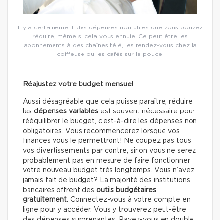
Il y a certainement des dépenses non utiles que vous pouvez
réduire, même si cela vous ennuie. Ce peut être les
abonnements à des chaînes télé, les rendez-vous chez la
coiffeuse ou les cafés sur le pouce.
Réajustez votre budget mensuel
Aussi désagréable que cela puisse paraître, réduire
les
dépenses variables
est souvent nécessaire pour
rééquilibrer le budget, c’est-à-dire les dépenses non
obligatoires. Vous recommencerez lorsque vos
finances vous le permettront! Ne coupez pas tous
vos divertissements par contre, sinon vous ne serez
probablement pas en mesure de faire fonctionner
votre nouveau budget très longtemps. Vous n’avez
jamais fait de budget? La majorité des institutions
bancaires offrent des
outils budgétaires
gratuitement
. Connectez-vous à votre compte en
ligne pour y accéder. Vous y trouverez peut-être
des dépenses surprenantes. Payez-vous en double