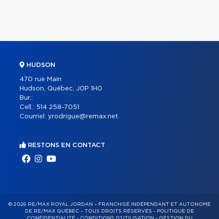
HUDSON
470 rue Main
Hudson, Québec, J0P 1H0
Bur.:
Cell.:
514 258-7051
Courriel:
yrodrigue@remax.net
RESTONS EN CONTACT
© 2026 RE/MAX ROYAL JORDAN – FRANCHISÉ INDÉPENDANT ET AUTONOME
DE RE/MAX QUÉBEC – TOUS DROITS RÉSERVÉS -
POLITIQUE DE
CONFIDENTIALITÉ
-
CONDITIONS D'UTILISATION
-
GESTION DU